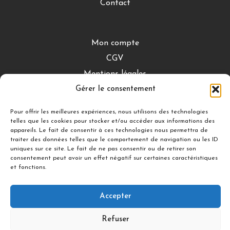
Contact
Mon compte
CGV
Mentions légales
Gérer le consentement
Conditions de retour
Pour offrir les meilleures expériences, nous utilisons des technologies
telles que les cookies pour stocker et/ou accéder aux informations des
DÉCOUVRIR
appareils. Le fait de consentir à ces technologies nous permettra de
traiter des données telles que le comportement de navigation ou les ID
Nuances Gourmandes
uniques sur ce site. Le fait de ne pas consentir ou de retirer son
consentement peut avoir un effet négatif sur certaines caractéristiques
Silicon’ Palet
et fonctions.
Accepter
Suivez-nous
Refuser
© 2021 illDESIGN-France