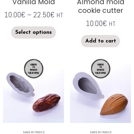
Vanilla Mold
Almond mold
cookie cutter
10.00
€
–
22.50
€
HT
10.00
€
HT
Select options
Add to cart