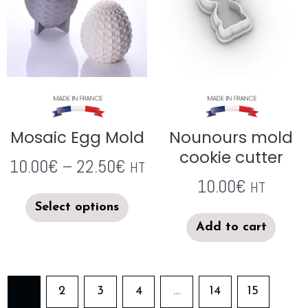
Mosaic Egg Mold
Nounours mold
cookie cutter
10.00
€
–
22.50
€
HT
10.00
€
HT
Select options
Add to cart
1
2
3
4
…
14
15