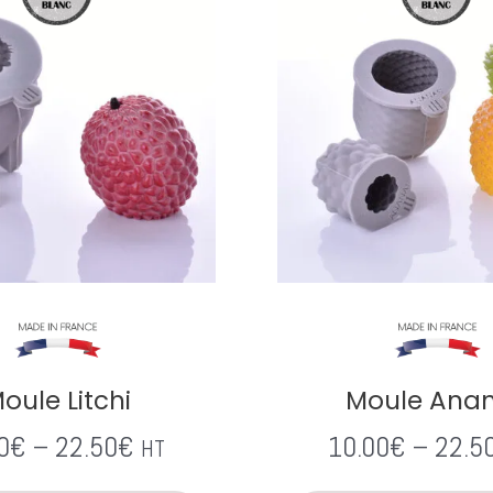
oule Litchi
Moule Ana
0
€
–
22.50
€
10.00
€
–
22.5
HT