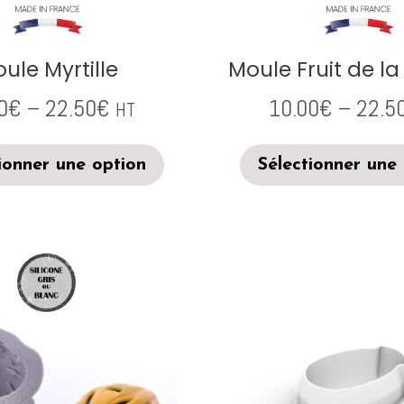
ule Myrtille
Moule Fruit de l
0
€
–
22.50
€
10.00
€
–
22.5
HT
ionner une option
Sélectionner une