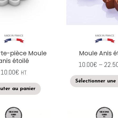
te-pièce Moule
Moule Anis ét
anis étoilé
10.00
€
–
22.5
10.00
€
HT
Sélectionner une
uter au panier