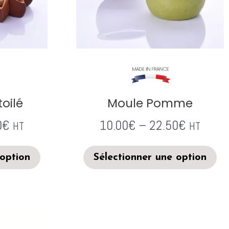
oilé
Moule Pomme
0
€
10.00
€
–
22.50
€
HT
HT
 option
Sélectionner une option