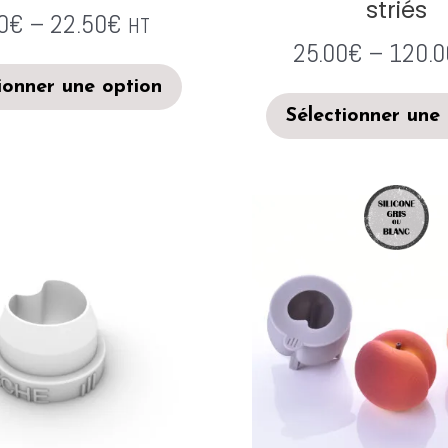
striés
0
€
–
22.50
€
HT
25.00
€
–
120.0
ionner une option
Sélectionner une