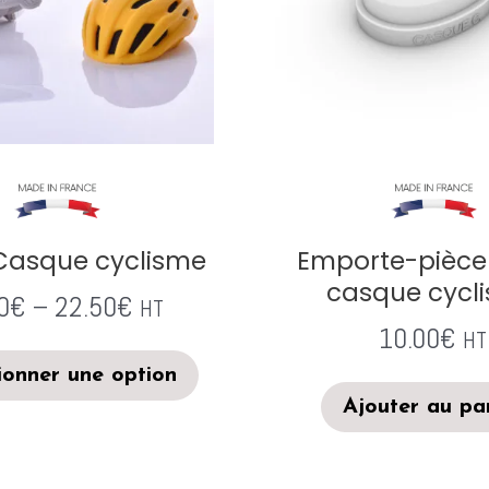
Casque cyclisme
Emporte-pièce
casque cycl
0
€
–
22.50
€
HT
10.00
€
HT
ionner une option
Ajouter au pa