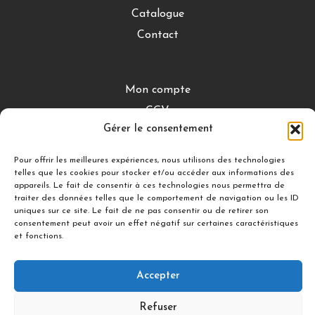
Catalogue
Contact
Mon compte
CGV
Gérer le consentement
Mentions légales
Conditions de retour
Pour offrir les meilleures expériences, nous utilisons des technologies
telles que les cookies pour stocker et/ou accéder aux informations des
appareils. Le fait de consentir à ces technologies nous permettra de
traiter des données telles que le comportement de navigation ou les ID
DÉCOUVRIR
uniques sur ce site. Le fait de ne pas consentir ou de retirer son
consentement peut avoir un effet négatif sur certaines caractéristiques
Nuances Gourmandes
et fonctions.
Silicon’ Palet
Accepter
Suivez-nous
Refuser