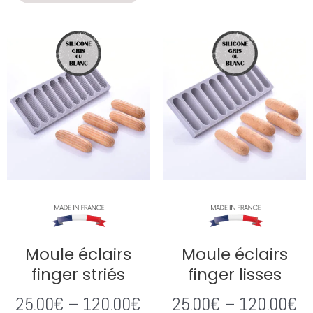
Moule éclairs
Moule éclairs
finger striés
finger lisses
25.00
€
–
120.00
€
25.00
€
–
120.00
€