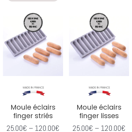
Moule éclairs
Moule éclairs
finger striés
finger lisses
25.00
€
–
120.00
€
25.00
€
–
120.00
€