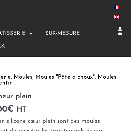
ÂTISSERIE
SUR-MESURE
OS
serie
,
Moules
,
Moules "Pâte à choux"
,
Moules
entin
eur plein
00
€
HT
n silicone cœur plein sont des moules