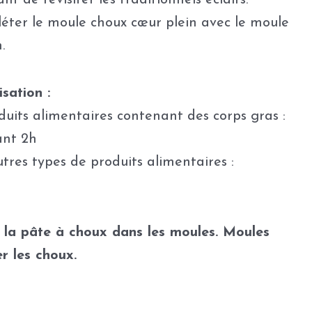
t de revisiter les traditionnels éclairs.
éter le moule choux cœur plein avec le moule
.
sation :
duits alimentaires contenant des corps gras :
ant 2h
utres types de produits alimentaires :
e la pâte à choux dans les moules. Moules
r les choux.