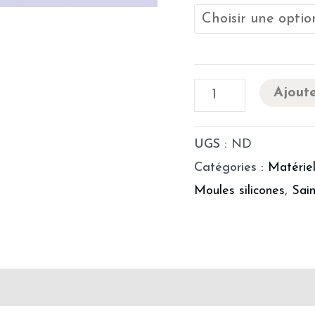
Ajoute
UGS :
ND
Catégories :
Matériel
Moules silicones
,
Sain
Précautions d'utilisation
Fabrication & déla