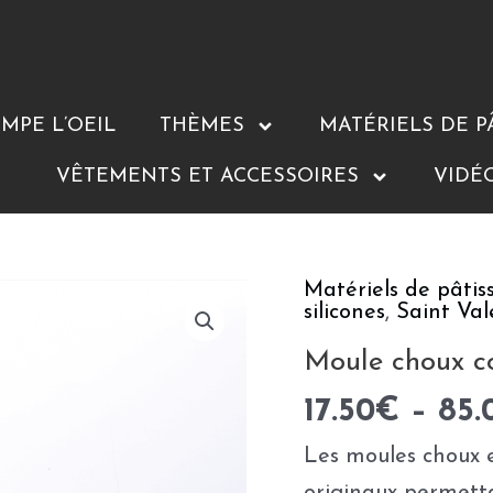
MPE L’OEIL
THÈMES
MATÉRIELS DE P
VÊTEMENTS ET ACCESSOIRES
VIDÉ
Matériels de pâtis
quantité
silicones
,
Saint Val
de
Moule choux co
Moule
choux
17.50
€
–
85.
coeur
Les moules choux e
plein