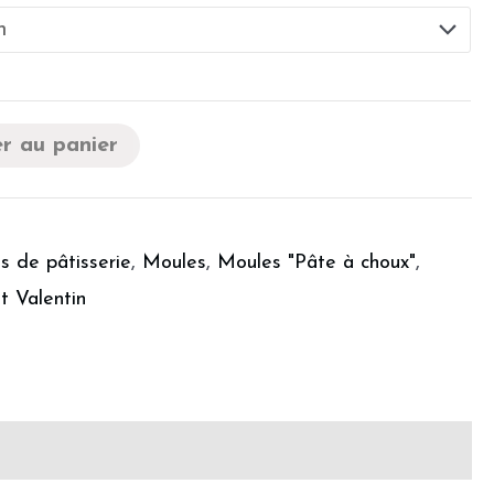
r au panier
s de pâtisserie
,
Moules
,
Moules "Pâte à choux"
,
t Valentin
is de production