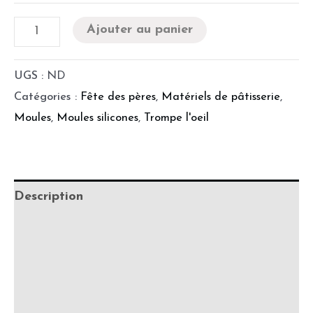
Ajouter au panier
UGS :
ND
Catégories :
Fête des pères
,
Matériels de pâtisserie
,
Moules
,
Moules silicones
,
Trompe l'oeil
Description
Informations complémentaires
Précautions d'utilisation
Fabrication & délais de production