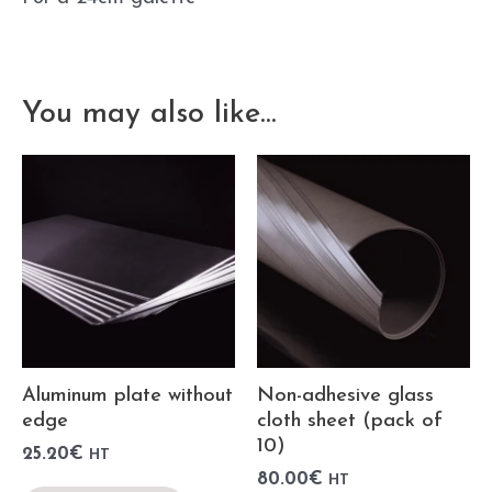
You may also like…
Aluminum plate without
Non-adhesive glass
edge
cloth sheet (pack of
10)
25.20
€
HT
80.00
€
HT