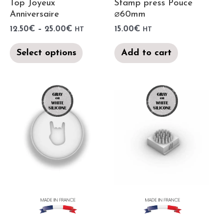
Top Joyeux
Stamp press Pouce
Anniversaire
⌀60mm
12.50
€
–
25.00
€
15.00
€
HT
HT
Select options
Add to cart