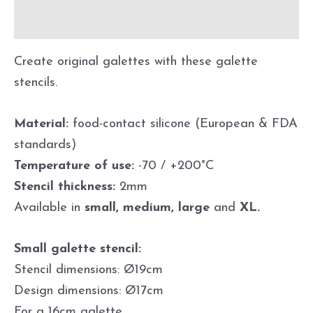
Product compatibility
Create original galettes with these galette
stencils.
Material:
food-contact silicone (European & FDA
standards)
Temperature of use:
-70 / +200°C
Stencil thickness:
2mm
Available in
small, medium, large
and
XL.
Small galette stencil:
Stencil dimensions: Ø19cm
Design dimensions: Ø17cm
For a 16cm galette