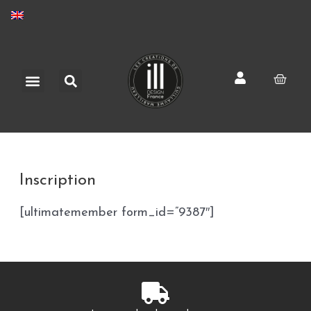
Skip
to
content
Search
Menu
Cart
Inscription
[ultimatemember form_id=”9387″]