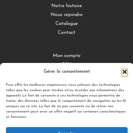
Notre histoire
Nous rejoindre
Catalogue
Contact
Mon compte
CGV
Gérer le consentement
Mentions légales
Conditions de retour
Pour offrir les meilleures expériences, nous utilisons des technologies
telles que les cookies pour stocker et/ou accéder aux informations des
appareils. Le fait de consentir à ces technologies nous permettra de
traiter des données telles que le comportement de navigation ou les ID
DÉCOUVRIR
uniques sur ce site. Le fait de ne pas consentir ou de retirer son
consentement peut avoir un effet négatif sur certaines caractéristiques
Nuances Gourmandes
et fonctions.
Silicon’ Palet