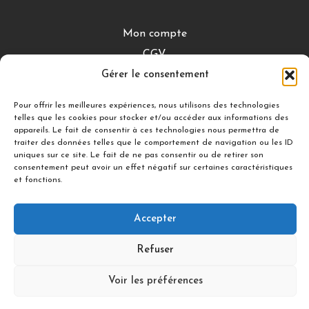
Mon compte
CGV
Gérer le consentement
Mentions légales
Conditions de retour
Pour offrir les meilleures expériences, nous utilisons des technologies
telles que les cookies pour stocker et/ou accéder aux informations des
appareils. Le fait de consentir à ces technologies nous permettra de
traiter des données telles que le comportement de navigation ou les ID
DÉCOUVRIR
uniques sur ce site. Le fait de ne pas consentir ou de retirer son
consentement peut avoir un effet négatif sur certaines caractéristiques
Nuances Gourmandes
et fonctions.
Silicon’ Palet
Accepter
Suivez-nous
Refuser
Voir les préférences
© 2021 illDESIGN-France