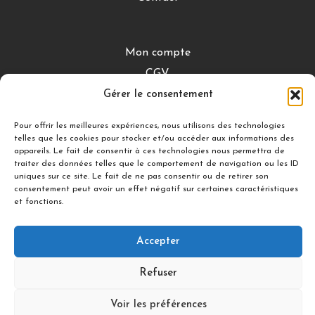
Mon compte
CGV
Gérer le consentement
Mentions légales
Conditions de retour
Pour offrir les meilleures expériences, nous utilisons des technologies
telles que les cookies pour stocker et/ou accéder aux informations des
appareils. Le fait de consentir à ces technologies nous permettra de
traiter des données telles que le comportement de navigation ou les ID
DÉCOUVRIR
uniques sur ce site. Le fait de ne pas consentir ou de retirer son
consentement peut avoir un effet négatif sur certaines caractéristiques
Nuances Gourmandes
et fonctions.
Silicon’ Palet
Accepter
Suivez-nous
Refuser
Voir les préférences
© 2021 illDESIGN-France