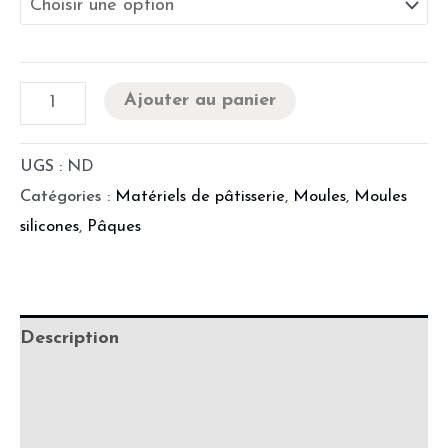
Ajouter au panier
UGS :
ND
Catégories :
Matériels de pâtisserie
,
Moules
,
Moules
silicones
,
Pâques
Description
Informations complémentaires
Fabrication & délais de production