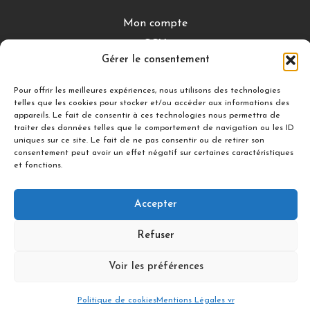
Mon compte
CGV
Gérer le consentement
Mentions légales
Conditions de retour
Pour offrir les meilleures expériences, nous utilisons des technologies
telles que les cookies pour stocker et/ou accéder aux informations des
appareils. Le fait de consentir à ces technologies nous permettra de
traiter des données telles que le comportement de navigation ou les ID
DÉCOUVRIR
uniques sur ce site. Le fait de ne pas consentir ou de retirer son
consentement peut avoir un effet négatif sur certaines caractéristiques
Nuances Gourmandes
et fonctions.
Silicon’ Palet
Accepter
Suivez-nous
Refuser
Voir les préférences
© 2021 illDESIGN-France
Politique de cookies
Mentions Légales vr