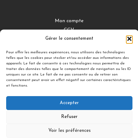
Mon compte
CGV
Gérer le consentement
Mentions légales
Conditions de retour
Pour offrir les meilleures expériences, nous utilisons des technologies
telles que les cookies pour stocker et/ou accéder aux informations des
appareils. Le fait de consentir à ces technologies nous permettra de
traiter des données telles que le comportement de navigation ou les ID
DÉCOUVRIR
uniques sur ce site. Le fait de ne pas consentir ou de retirer son
consentement peut avoir un effet négatif sur certaines caractéristiques
Nuances Gourmandes
et fonctions.
Silicon’ Palet
Accepter
Suivez-nous
Refuser
Voir les préférences
© 2021 illDESIGN-France