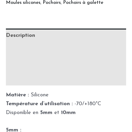
Moules silicones
,
Pochoirs
,
Pochoirs à galette
Description
Informations complémentaires
Précautions d'utilisation
Fabrication & délais de production
Matière :
Silicone
Température d’utilisation :
-70/+180°C
Disponible en
5mm
et
10mm
5mm :