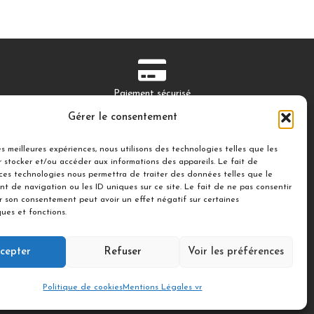
Paiement sécurisé
Secure payment
Gérer le consentement
les meilleures expériences, nous utilisons des technologies telles que les
 stocker et/ou accéder aux informations des appareils. Le fait de
 ces technologies nous permettra de traiter des données telles que le
t de navigation ou les ID uniques sur ce site. Le fait de ne pas consentir
IR
Suivez-nous
er son consentement peut avoir un effet négatif sur certaines
ques et fonctions.
ourmandes
© 2021 illDESIGN-France
et
cepter
Refuser
Voir les préférences
Politique de cookies
Mentions Légales vr