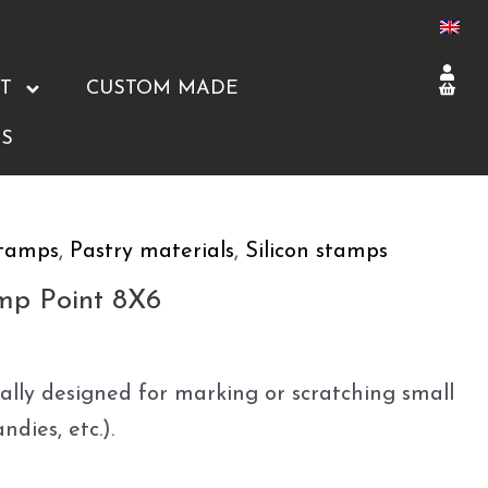
T
CUSTOM MADE
S
stamps
,
Pastry materials
,
Silicon stamps
mp Point 8X6
eally designed for marking or scratching small
ndies, etc.).