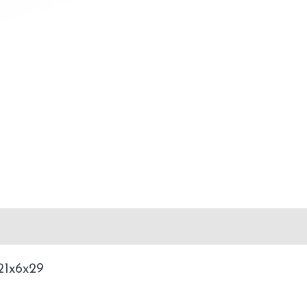
e using
1x6x29