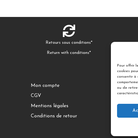
Retours sous conditions*
Return with conditions*
Pour offrir 
cookies pour
consentir à
comportemen
Mon compte
DÉCOUVR
ou de retir
caractéristi
CGV
Nuances G
Mentions légales
Silicon’ Pal
Ac
Conditions de retour