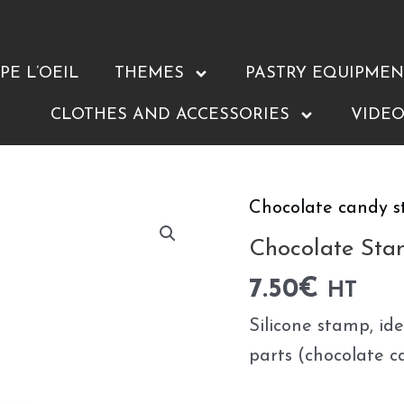
E L’OEIL
THEMES
PASTRY EQUIPMEN
CLOTHES AND ACCESSORIES
VIDEO
Chocolate candy 
Chocolate
Stamp
Chocolate Sta
Point
7.50
€
HT
8X6
Silicone stamp, id
quantity
parts (chocolate ca