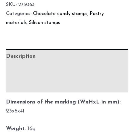
SKU:
275063
Categories:
Chocolate candy stamps
,
Pastry
materials
,
Silicon stamps
Description
Additional information
Before using
Dimensions of the marking (WxHxL in mm):
23x6x41
Weight:
16g