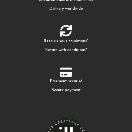
k
a
e
Delivery worldwide
m
Retours sous conditions*
Return with conditions*
Paiement sécurisé
Secure payment