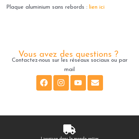
Plaque aluminium sans rebords :
lien ici
Vous avez des questions ?
Contactez-nous sur les réseaux sociaux ou par
mail
F
I
Y
E
a
n
o
n
c
s
u
v
e
t
t
e
b
a
u
l
o
g
b
o
o
r
e
p
Livraison dans le monde entier