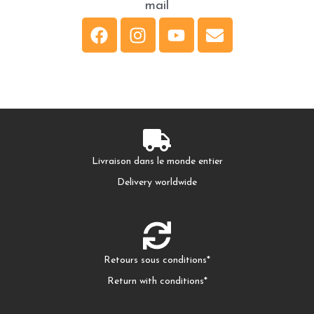
mail
F
I
Y
E
a
n
o
n
c
s
u
v
e
t
t
e
b
a
u
l
o
g
b
o
o
r
e
p
Livraison dans le monde entier
k
a
e
Delivery worldwide
m
Retours sous conditions*
Return with conditions*