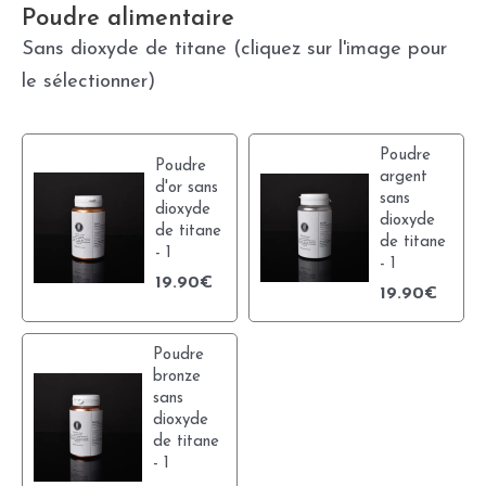
Poudre alimentaire
Sans dioxyde de titane (cliquez sur l'image pour
le sélectionner)
Poudre
Poudre
argent
d'or sans
sans
dioxyde
dioxyde
de titane
de titane
- 1
- 1
19.90
€
19.90
€
Poudre
bronze
sans
dioxyde
de titane
- 1