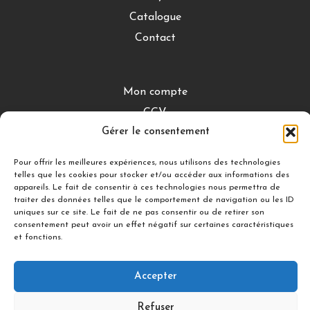
Catalogue
Contact
Mon compte
CGV
Gérer le consentement
Mentions légales
Conditions de retour
Pour offrir les meilleures expériences, nous utilisons des technologies
telles que les cookies pour stocker et/ou accéder aux informations des
appareils. Le fait de consentir à ces technologies nous permettra de
traiter des données telles que le comportement de navigation ou les ID
DÉCOUVRIR
uniques sur ce site. Le fait de ne pas consentir ou de retirer son
consentement peut avoir un effet négatif sur certaines caractéristiques
Nuances Gourmandes
et fonctions.
Silicon’ Palet
Accepter
Suivez-nous
Refuser