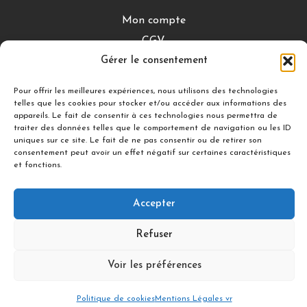
Mon compte
CGV
Gérer le consentement
Mentions légales
Conditions de retour
Pour offrir les meilleures expériences, nous utilisons des technologies
telles que les cookies pour stocker et/ou accéder aux informations des
appareils. Le fait de consentir à ces technologies nous permettra de
traiter des données telles que le comportement de navigation ou les ID
DÉCOUVRIR
uniques sur ce site. Le fait de ne pas consentir ou de retirer son
consentement peut avoir un effet négatif sur certaines caractéristiques
Nuances Gourmandes
et fonctions.
Silicon’ Palet
Accepter
Suivez-nous
Refuser
Voir les préférences
© 2021 illDESIGN-France
Politique de cookies
Mentions Légales vr