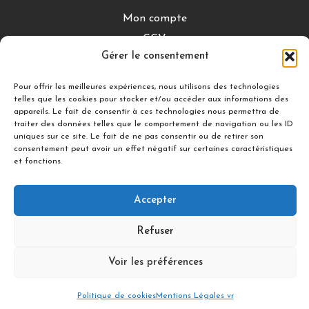
Mon compte
CGV
Gérer le consentement
Mentions légales
Conditions de retour
Pour offrir les meilleures expériences, nous utilisons des technologies
telles que les cookies pour stocker et/ou accéder aux informations des
appareils. Le fait de consentir à ces technologies nous permettra de
traiter des données telles que le comportement de navigation ou les ID
DÉCOUVRIR
uniques sur ce site. Le fait de ne pas consentir ou de retirer son
consentement peut avoir un effet négatif sur certaines caractéristiques
Nuances Gourmandes
et fonctions.
Silicon’ Palet
Accepter
Suivez-nous
Refuser
Voir les préférences
© 2021 illDESIGN-France
Politique de cookies
Mentions Légales vr