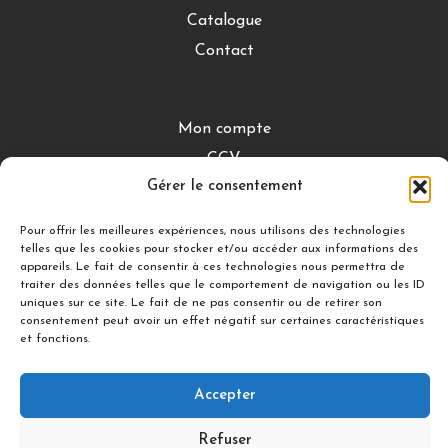
Catalogue
Contact
Mon compte
CGV
Gérer le consentement
Mentions légales
Conditions de retour
Pour offrir les meilleures expériences, nous utilisons des technologies
telles que les cookies pour stocker et/ou accéder aux informations des
appareils. Le fait de consentir à ces technologies nous permettra de
traiter des données telles que le comportement de navigation ou les ID
DÉCOUVRIR
uniques sur ce site. Le fait de ne pas consentir ou de retirer son
consentement peut avoir un effet négatif sur certaines caractéristiques
Nuances Gourmandes
et fonctions.
Silicon’ Palet
Accepter
Suivez-nous
Refuser