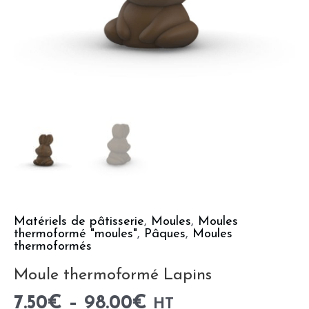
Matériels de pâtisserie
,
Moules
,
Moules
thermoformé "moules"
,
Pâques
,
Moules
thermoformés
Moule thermoformé Lapins
7.50
€
–
98.00
€
HT