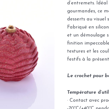
d’entremets. Idéal
gourmandes, ce mo
desserts au visuel
Fabriqué en silicon
et un démoulage sa
finition impeccabl
textures et les cou
festifs à la présen
Le crochet pour bo
Température d’util
· Contact avec pro
-70°C/+40°C pend