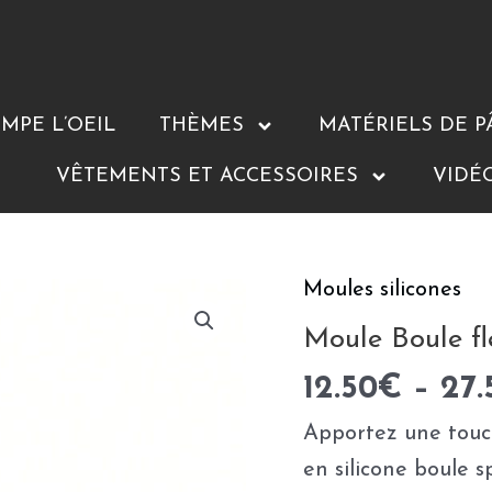
MPE L’OEIL
THÈMES
MATÉRIELS DE P
VÊTEMENTS ET ACCESSOIRES
VIDÉ
Moules silicones
quantité
de
Moule Boule fl
Moule
12.50
€
–
27.
Boule
Apportez une touc
fleur
en silicone boule