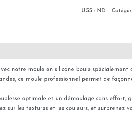
UGS :
ND
Catégor
Précautions d'utilisation
Fabrication & déla
vec notre moule en silicone boule spécialement 
ndes, ce moule professionnel permet de façonner
 souplesse optimale et un démoulage sans effort, g
sur les textures et les couleurs, et surprenez vos