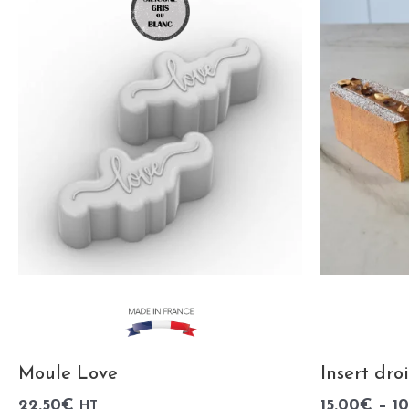
Moule Love
Insert dro
22.50
€
15.00
€
–
1
HT