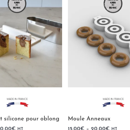
it silicone pour oblong
Moule Anneaux
00.00
€
15.00
€
–
20.00
€
HT
HT