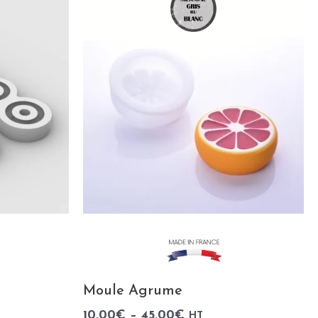
Moule Agrume
10.00
€
–
45.00
€
HT