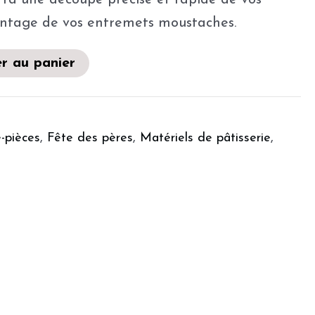
ra une découpe précise et rapide de vos
montage de vos entremets moustaches.
r au panier
-pièces
,
Fête des pères
,
Matériels de pâtisserie
,