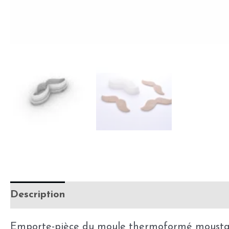
Description
Informations complémentaires
Emporte-pièce du moule thermoformé moustache