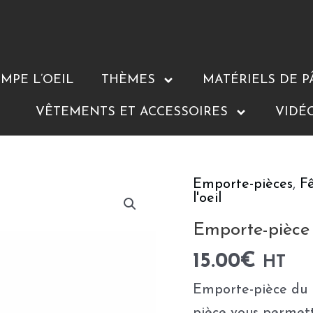
MPE L’OEIL
THÈMES
MATÉRIELS DE P
VÊTEMENTS ET ACCESSOIRES
VIDÉ
Emporte-pièces
,
F
quantité
l'oeil
de
Emporte-pièce
Emporte-
pièce
15.00
€
HT
Moule
Emporte-pièce du
Moustache