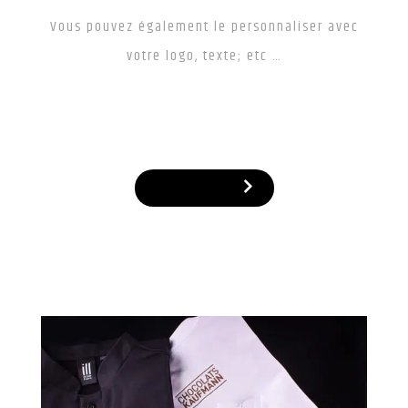
Vous pouvez également le personnaliser avec
votre logo, texte; etc …
A partir de 59 €