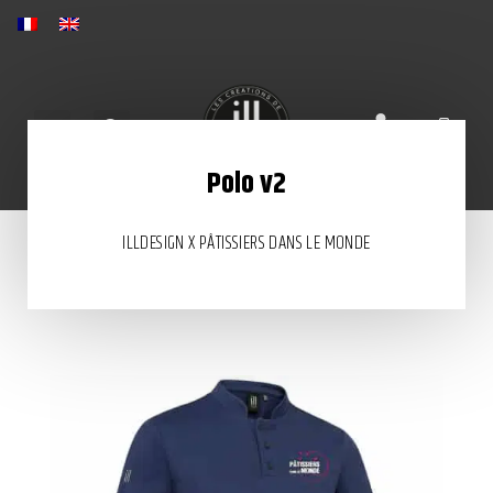
Aller
au
contenu
Rechercher
Menu
Pani
Polo v2
ILLDESIGN X PÂTISSIERS DANS LE MONDE