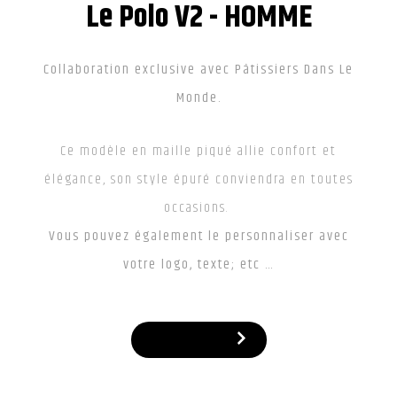
Le Polo V2 - HOMME
Collaboration exclusive avec Pâtissiers Dans Le
Monde.
Ce modèle en maille piqué allie confort et
élégance, son style épuré conviendra en toutes
occasions.
Vous pouvez également le personnaliser avec
votre logo, texte; etc …
A partir de 59 €