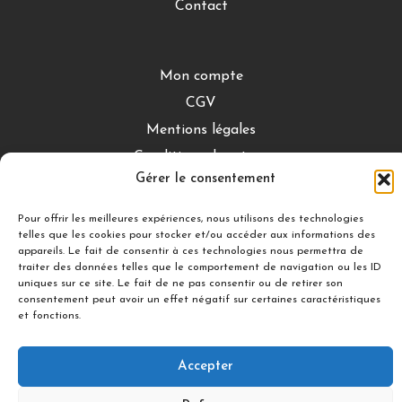
Contact
Mon compte
CGV
Mentions légales
Conditions de retour
Gérer le consentement
Pour offrir les meilleures expériences, nous utilisons des technologies
DÉCOUVRIR
telles que les cookies pour stocker et/ou accéder aux informations des
appareils. Le fait de consentir à ces technologies nous permettra de
Nuances Gourmandes
traiter des données telles que le comportement de navigation ou les ID
Silicon’ Palet
uniques sur ce site. Le fait de ne pas consentir ou de retirer son
consentement peut avoir un effet négatif sur certaines caractéristiques
et fonctions.
Suivez-nous
Accepter
© 2021 illDESIGN-France