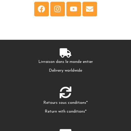
F
I
Y
E
a
n
o
n
c
s
u
v
e
t
t
e
b
a
u
l
o
g
b
o
o
r
e
p
Livraison dans le monde entier
k
a
e
Delivery worldwide
m
Retours sous conditions*
Return with conditions*