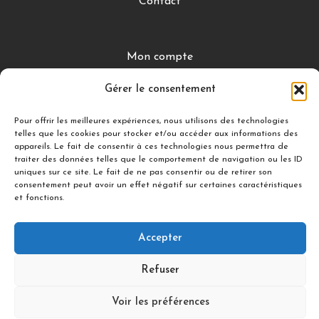
Contact
Mon compte
CGV
Gérer le consentement
Mentions légales
Conditions de retour
Pour offrir les meilleures expériences, nous utilisons des technologies
telles que les cookies pour stocker et/ou accéder aux informations des
appareils. Le fait de consentir à ces technologies nous permettra de
traiter des données telles que le comportement de navigation ou les ID
uniques sur ce site. Le fait de ne pas consentir ou de retirer son
DÉCOUVRIR
consentement peut avoir un effet négatif sur certaines caractéristiques
Nuances Gourmandes
et fonctions.
Silicon’ Palet
Accepter
Refuser
Suivez-nous
Voir les préférences
© 2021 illDESIGN-France