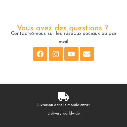
Vous avez des questions ?
Contactez-nous sur les réseaux sociaux ou par
mail
F
I
Y
E
a
n
o
n
c
s
u
v
e
t
t
e
b
a
u
l
o
g
b
o
o
r
e
p
Livraison dans le monde entier
k
a
e
Delivery worldwide
m