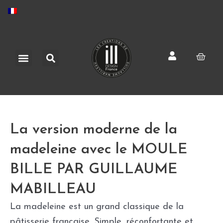
Aller
au
contenu
Rechercher
Menu
Pani
La version moderne de la
madeleine avec le MOULE
BILLE PAR GUILLAUME
MABILLEAU
La madeleine est un grand classique de la
pâtisserie française. Simple, réconfortante et